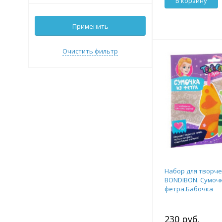
В корзину
Применить
Очистить фильтр
Набор для творче
BONDIBON. Сумочк
фетра.Бабочка
230 руб.