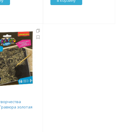
ну
В корзину
творчества
Гравюра золотая