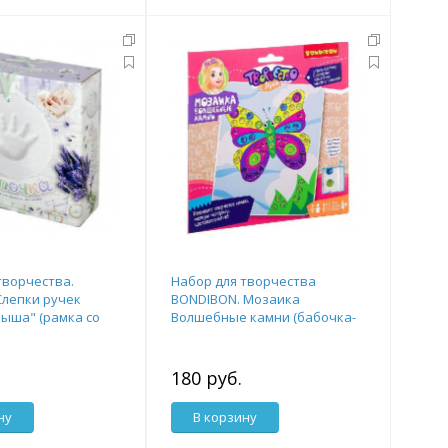
творчества.
Набор для творчества
Слепки ручек
BONDIBON. Мозаика
ыша" (рамка со
Волшебные камни (бабочка-
красавица)
180 руб.
ну
В корзину