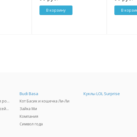
В корзину
В корзи
Budi Basa
Куклы LOL Surprise
Самокаты, скейтборды и ролики
Кот Басик и кошечка Ли-Ли
Товары для пляжа и бассейны
Зайка Ми
Компания
Символ года