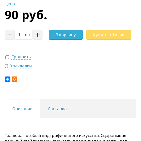
Цена
90 руб.
шт
В корзину
Купить в 1 клик
Сравнить
В закладки
Описание
Доставка
Гравюра - особый вид графического искусства. Сцарапывая
верхний слой гравюры специальным штихелем, входящим в