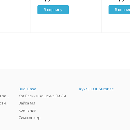
В корзину
В корзи
Budi Basa
Куклы LOL Surprise
Самокаты, скейтборды и ролики
Кот Басик и кошечка Ли-Ли
Товары для пляжа и бассейны
Зайка Ми
Компания
Символ года