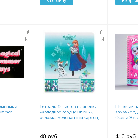
В корзину
В корзи
трывными
Тетрадь 12 листов в линейку
Щенячий па
summer
«Холодное сердце DISNEY»,
замочке "Д
обложка мелованный картон,
Скай и Эве
фольга, МИКС
40 листов, 
40 руб.
410 руб.