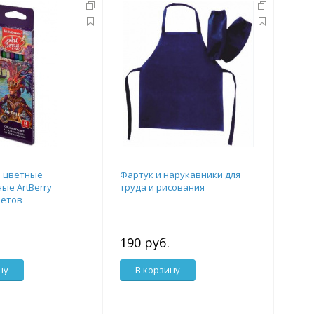
 цветные
Фартук и нарукавники для
ые ArtBerry
труда и рисования
цветов
190 руб.
ну
В корзину