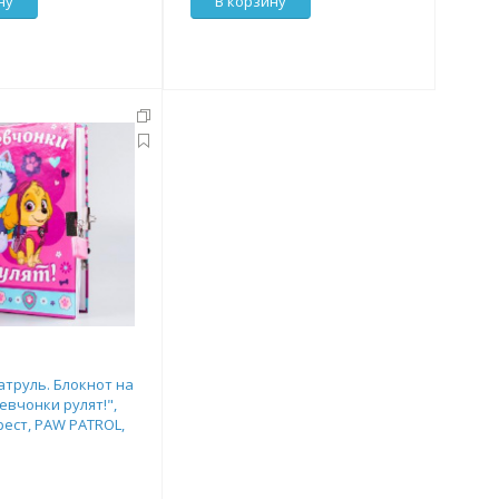
ну
В корзину
труль. Блокнот на
евчонки рулят!",
рест, PAW PATROL,
А5