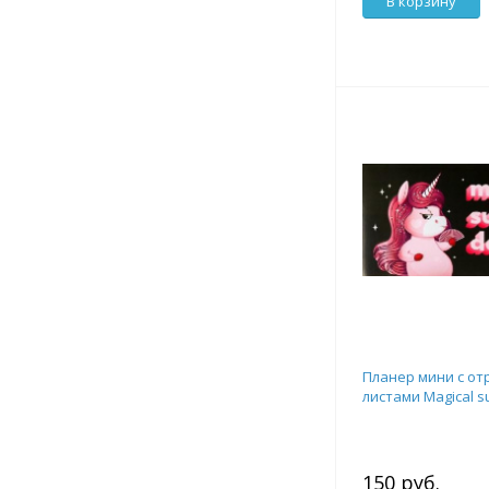
В корзину
Планер мини с о
листами Magical 
150 руб.