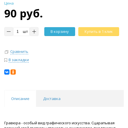
Цена
90 руб.
шт
В корзину
Купить в 1 клик
Сравнить
В закладки
Описание
Доставка
Гравюра - особый вид графического искусства. Сцарапывая
верхний слой гравюры специальным штихелем, входящим в