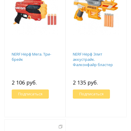
NERF Нёрф Мега. Три-
NERF Нёрф Элит
брейк
аккустрайк.
Фалконфайр бластер
2 106 руб.
2 135 руб.
Подписаться
Подписаться