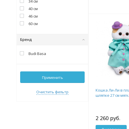
34 см
40 см
46 см
60 см
Бренд
Budi Basa
Применить
Кошка Ли-Ли в пл
Очистить фильтр
шляпке 27 см мяг
2 260 руб.