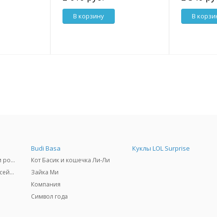
В корзину
В корзи
Budi Basa
Куклы LOL Surprise
Самокаты, скейтборды и ролики
Кот Басик и кошечка Ли-Ли
Товары для пляжа и бассейны
Зайка Ми
Компания
Символ года