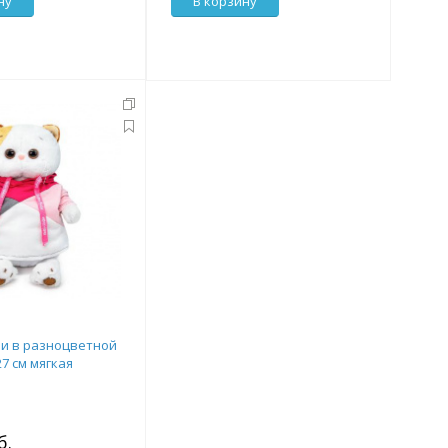
ну
В корзину
и в разноцветной
7 см мягкая
б.