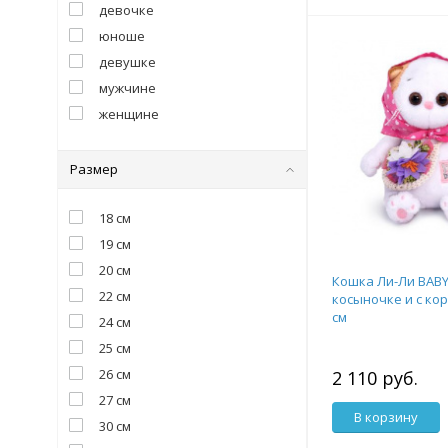
девочке
юноше
девушке
мужчине
женщине
Размер
18 см
19 см
20 см
Кошка Ли-Ли BABY
22 см
косыночке и с ко
см
24 см
25 см
26 см
2 110 руб.
27 см
В корзину
30 см