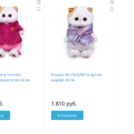
и в теплом
Кошка Ли-Ли BABY в дутом
сердечком 24 см
шарфе 20 см
б.
1 810 руб.
ну
В корзину