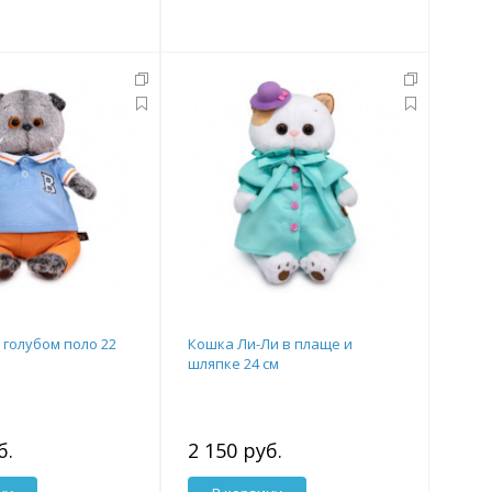
 голубом поло 22
Кошка Ли-Ли в плаще и
шляпке 24 см
б.
2 150 руб.