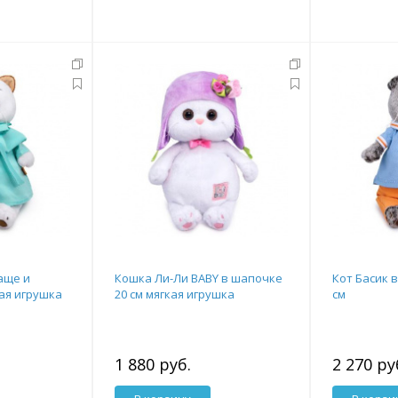
аще и
Кошка Ли-Ли BABY в шапочке
Кот Басик в
кая игрушка
20 см мягкая игрушка
см
1 880 руб.
2 270 ру