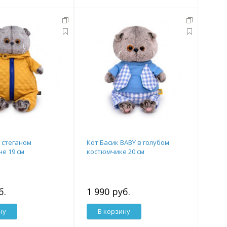
в стеганом
Кот Басик BABY в голубом
е 19 см
костюмчике 20 см
б.
1 990 руб.
ну
В корзину