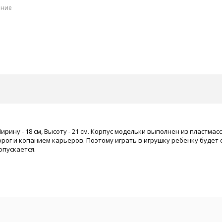
ение
Ширину - 18 см, Высоту - 21 см. Корпус модельки выполнен из пластма
г и копанием карьеров. Поэтому играть в игрушку ребенку будет оч
пускается.