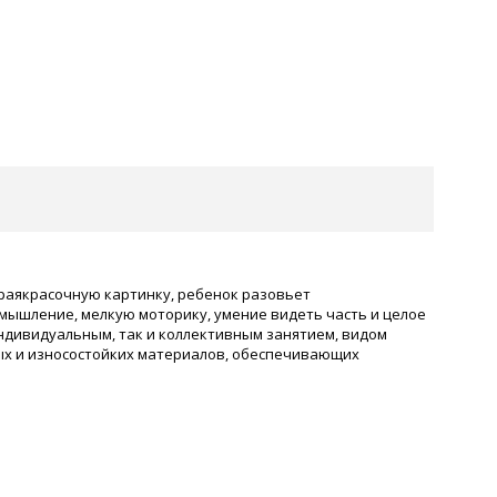
ираякрасочную картинку, ребенок разовьет
мышление, мелкую моторику, умение видеть часть и целое
индивидуальным, так и коллективным занятием, видом
ных и износостойких материалов, обеспечивающих