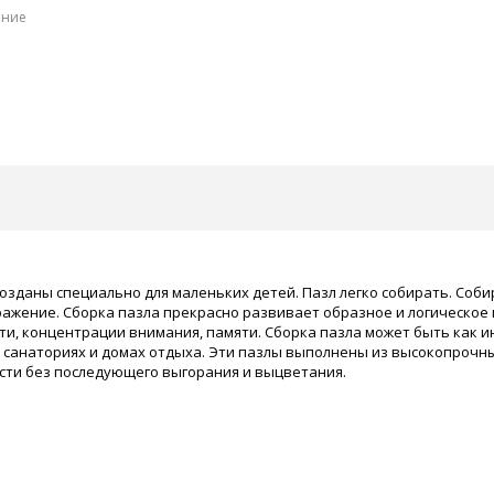
ение
созданы специально для маленьких детей. Пазл легко собирать. Соб
ажение. Сборка пазла прекрасно развивает образное и логическое 
сти, концентрации внимания, памяти. Сборка пазла может быть как 
х, санаториях и домах отдыха. Эти пазлы выполнены из высокопроч
сти без последующего выгорания и выцветания.