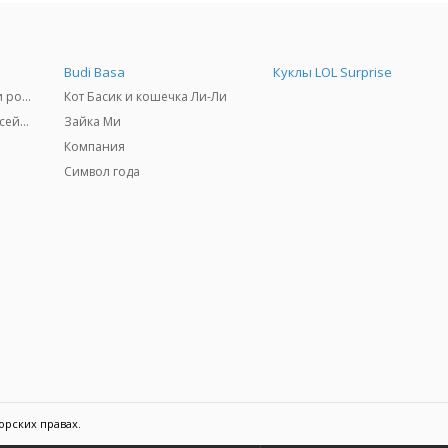
Budi Basa
Куклы LOL Surprise
Самокаты, скейтборды и ролики
Кот Басик и кошечка Ли-Ли
Товары для пляжа и бассейны
Зайка Ми
Компания
Символ года
орских правах.