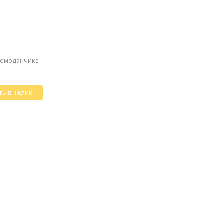
чемоданчике
ь в 1 клик