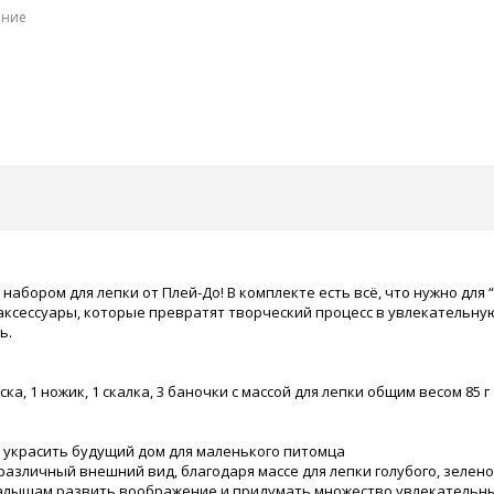
ение
набором для лепки от Плей-До! В комплекте есть всё, что нужно для
е аксессуары, которые превратят творческий процесс в увлекательн
ь.
ска, 1 ножик, 1 скалка, 3 баночки с массой для лепки общим весом 85 г
и украсить будущий дом для маленького питомца
различный внешний вид, благодаря массе для лепки голубого, зелено
малышам развить воображение и придумать множество увлекательн