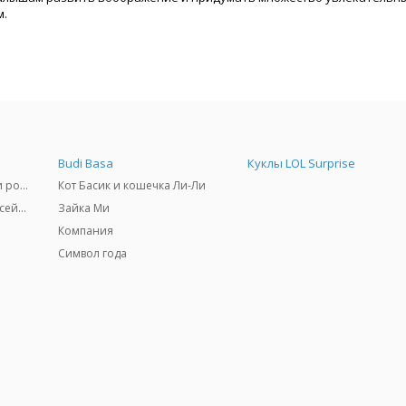
м.
Budi Basa
Куклы LOL Surprise
Самокаты, скейтборды и ролики
Кот Басик и кошечка Ли-Ли
Товары для пляжа и бассейны
Зайка Ми
Компания
Символ года