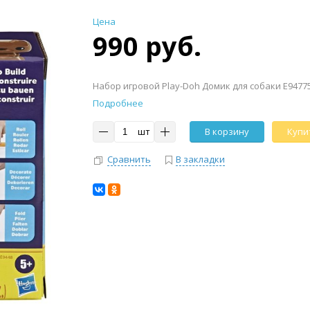
Цена
990 руб.
Набор игровой Play-Doh Домик для собаки E9477
Подробнее
шт
В корзину
Купит
Сравнить
В закладки