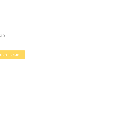
5L0
ь в 1 клик