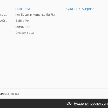
Budi Basa
Куклы LOL Surprise
Самокаты, скейтборды и ролики
Кот Басик и кошечка Ли-Ли
Товары для пляжа и бассейны
Зайка Ми
Компания
Символ года
орских правах.
Недавно просмотрен