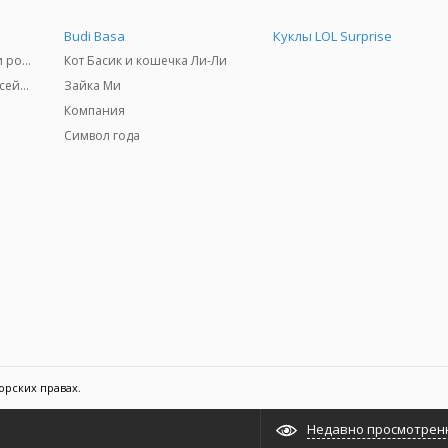
Budi Basa
Куклы LOL Surprise
Самокаты, скейтборды и ролики
Кот Басик и кошечка Ли-Ли
Товары для пляжа и бассейны
Зайка Ми
Компания
Символ года
орских правах.
Недавно просмотрен