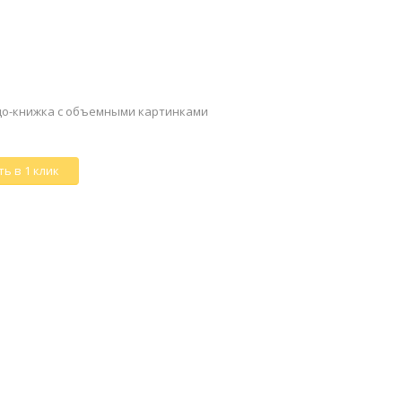
до-книжка с объемными картинками
ь в 1 клик