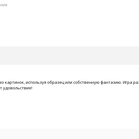
ение
 картинок, используя образец или собственную фантазию. Игра р
т удовольствие!