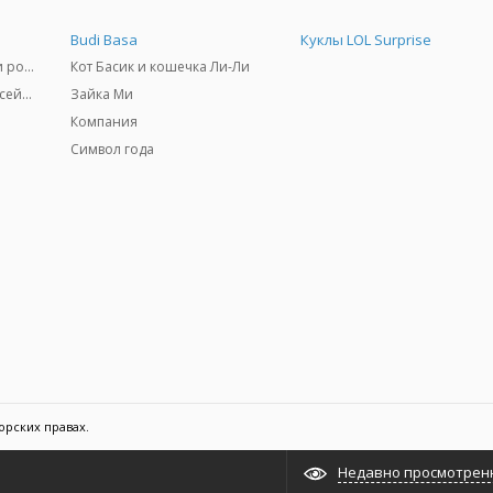
Budi Basa
Куклы LOL Surprise
Самокаты, скейтборды и ролики
Кот Басик и кошечка Ли-Ли
Товары для пляжа и бассейны
Зайка Ми
Компания
Символ года
орских правах.
Недавно просмотрен