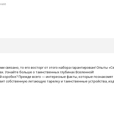
ение
ими связано, то его восторг от этого набора гарантирован! Опыты 
ах. Узнайте больше о таинственных глубинах Вселенной!
й коробке? Прежде всего — интересные факты, которые познакомят е
вит собственную летающую тарелку и таинственные устройства, изда