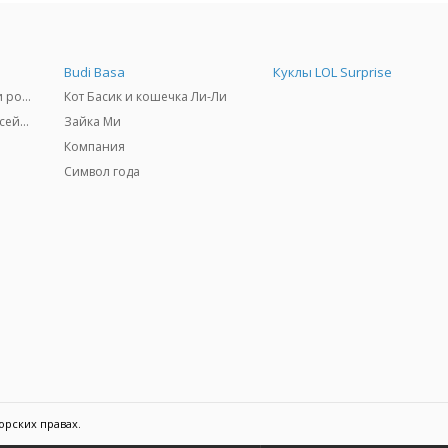
Budi Basa
Куклы LOL Surprise
Самокаты, скейтборды и ролики
Кот Басик и кошечка Ли-Ли
Товары для пляжа и бассейны
Зайка Ми
Компания
Символ года
орских правах.