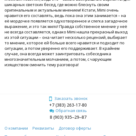
шикарных светских бесед, где можно блеснуть своим
оригинальным и актуальным мнением! Кстати, Mimi очень
нравится его составлять, ведь пока она этим занимается – на
её мордочке появляется одухотворенное и слегка загадочное
выражение, и это так мило! Правда собственное мнение у неё
не всегда составляется, однако Mimi нашла прекрасный выход
из этой ситуации – она читает несколько рецензий, выбирает
то мнение, которое ей больше всего нравится и подходит по
ситуации, а потом уверенно его поддерживает. В крайнем
случае, она всегда может заинтриговать собеседника
многозначительным молчанием, а потом, с чарующим
изяществом сменить тему разговора!
Заказать звонок
+7 (383) 263-17-80
Обратная связь
8 (903) 935‒29‒87
О компании
Реквизиты
Договор оферты