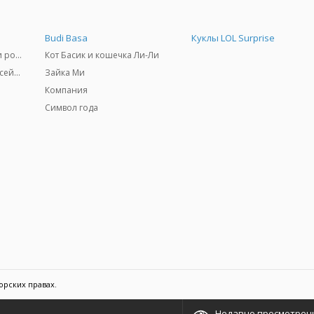
Budi Basa
Куклы LOL Surprise
Самокаты, скейтборды и ролики
Кот Басик и кошечка Ли-Ли
Товары для пляжа и бассейны
Зайка Ми
Компания
Символ года
орских правах.
Недавно просмотрен