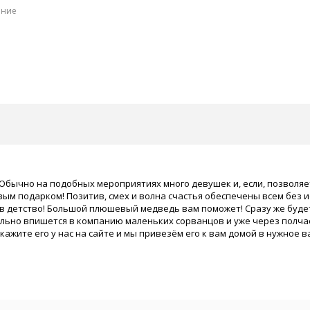
ение
Обычно на подобных мероприятиях много девушек и, если, позволяет
ым подарком! Позитив, смех и волна счастья обеспечены всем без и
 в детство! Большой плюшевый медведь вам поможет! Сразу же будет
льно впишется в компанию маленьких сорванцов и уже через полчас
кажите его у нас на сайте и мы привезём его к вам домой в нужное в