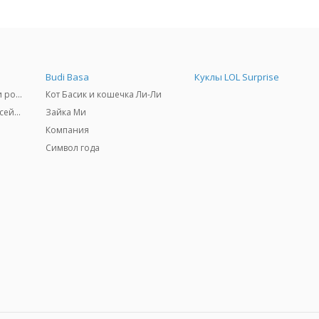
Budi Basa
Куклы LOL Surprise
Самокаты, скейтборды и ролики
Кот Басик и кошечка Ли-Ли
Товары для пляжа и бассейны
Зайка Ми
Компания
Символ года