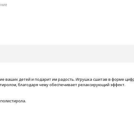
ение
ие ваших детей и подарит им радость. Игрушка сшитав в форме циф
стиролом, благодаря чему обеспечивает релаксирующий эффект.
 полистирола.