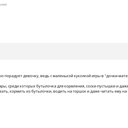
ение
ьно порадует девочку, ведь с маленькой куколкой игры в "дочки-ма
ры, среди которых бутылочка для кормления, соски-пустышки и даж
ать, кормить из бутылочки, водить на горшок и даже читать ему на 