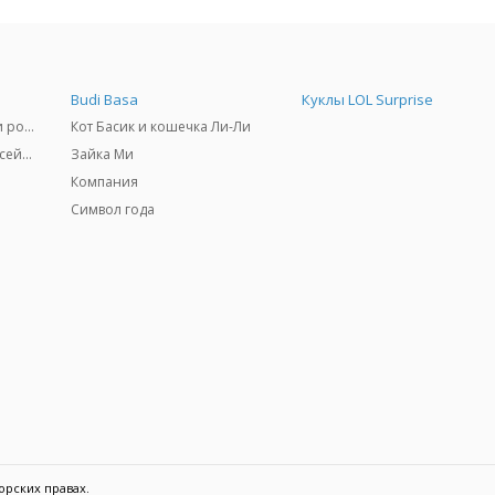
Budi Basa
Куклы LOL Surprise
Самокаты, скейтборды и ролики
Кот Басик и кошечка Ли-Ли
Товары для пляжа и бассейны
Зайка Ми
Компания
Символ года
орских правах.