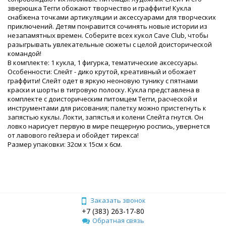
зверюшка Тегги обожают творчество и граффити! Кукла
снабжена точками артикуляции и аксессуарами для творческих
приключений. Детям понравится сочинять новые истории из
незапамятных времен. Соберите всех кукол Cave Club, чтобы
разыгрывать увлекательные сюжеты с целой доисторической
командой!
В комплекте: 1 кукла, 1 фигурка, тематические аксессуары.
Особенности: Слейт - дико крутой, креативный и обожает
граффити! Слейт одет в яркую неоновую тунику с пятнами
краски и шорты в тигровую полоску. Кукла представлена в
комплекте с доисторическим питомцем Тегги, расческой и
инструментами для рисования; палетку можно пристегнуть к
запястью куклы. Локти, запястья и колени Слейта гнутся. Он
ловко нарисует первую в мире пещерную роспись, увернется
от лавового гейзера и обойдет тирекса!
Размер упаковки: 32см x 15см x 6см.
Заказать звонок
+7 (383) 263-17-80
Обратная связь