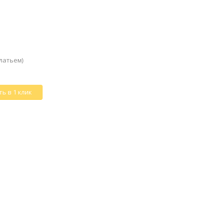
латьем)
ь в 1 клик