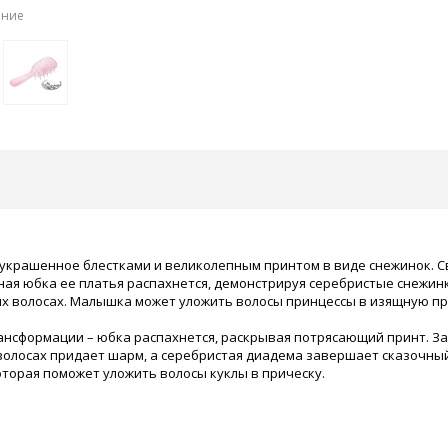
ение
, украшенное блестками и великолепным принтом в виде снежинок. 
ная юбка ее платья распахнется, демонстрируя серебристые снежинк
х волосах. Малышка может уложить волосы принцессы в изящную при
рансформации – юбка распахнется, раскрывая потрясающий принт. З
 волосах придает шарм, а серебристая диадема завершает сказочн
оторая поможет уложить волосы куклы в прическу.