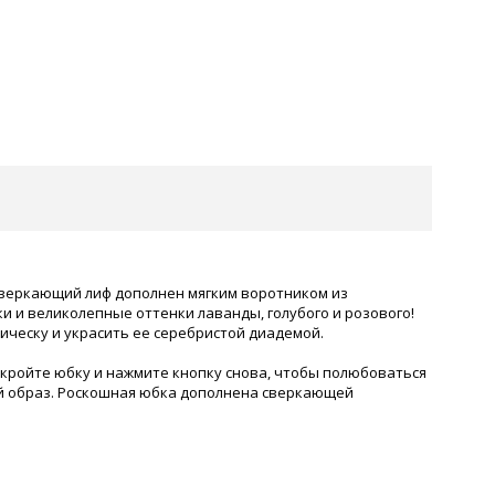
Сверкающий лиф дополнен мягким воротником из
и и великолепные оттенки лаванды, голубого и розового!
ческу и украсить ее серебристой диадемой.
акройте юбку и нажмите кнопку снова, чтобы полюбоваться
ый образ. Роскошная юбка дополнена сверкающей