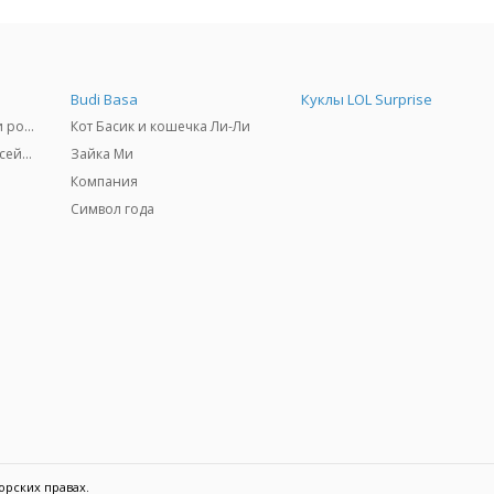
Budi Basa
Куклы LOL Surprise
Самокаты, скейтборды и ролики
Кот Басик и кошечка Ли-Ли
Товары для пляжа и бассейны
Зайка Ми
Компания
Символ года
орских правах.