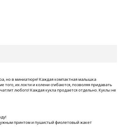
тра, но в миниатюре! Каждая компактная малышка
е того, их локти и колени сгибаются, позволяя придавать
атлит любого! Каждая кукла продается отдельно. Куклы не
ду!
адужным принтом и пушистый фиолетовый жакет