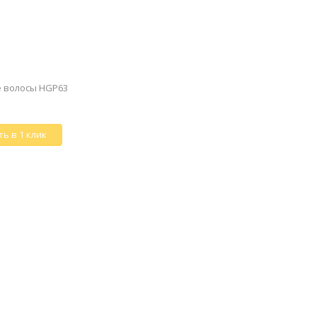
е волосы HGP63
ь в 1 клик