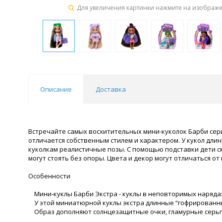
Для увеличения картинки нажмите на изображ
Описание
Доставка
Встречайте самых восхитительных мини-куколок Барби сер
отличается собственным стилем и характером. У кукол длин
куколкам реалистичные позы. С помощью подставки дети см
могут стоять без опоры. Цвета и декор могут отличаться от
Особенности
Мини-куклы Барби Экстра - куклы в неповторимых нарядах 
У этой миниатюрной куклы экстра длинные “гофрированные
Образ дополняют солнцезащитные очки, гламурные серьги