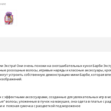
ение
ии Экстра! Они очень похожи на сногсшибательных кукол Барби Экс
ные роскошные волосы, игривые наряды и классные аксессуары, кром
огут устроить собственную демонстрацию мини-Барби, которая впеч
 изображений.
с эффектными аксессуарами, созданные для увлекательных игр в мо
” волосы, уложенные в пучок на макушке, она одета в платье с р
 и поясная сумочка с расцветкой под мороженое