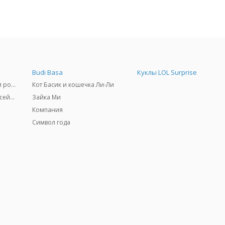
Budi Basa
Куклы LOL Surprise
Самокаты, скейтборды и ролики
Кот Басик и кошечка Ли-Ли
Товары для пляжа и бассейны
Зайка Ми
Компания
Символ года