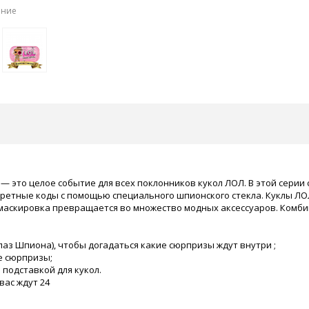
ение
s — это целое событие для всех поклонников кукол ЛОЛ. В этой серии
екретные коды с помощью специального шпионского стекла. Куклы ЛО
и, маскировка превращается во множество модных аксессуаров. Комб
аз Шпиона), чтобы догадаться какие сюрпризы ждут внутри ;
е сюрпризы;
подставкой для кукол.
вас ждут 24