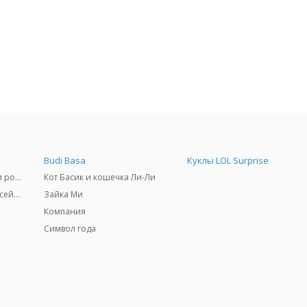
Budi Basa
Куклы LOL Surprise
Самокаты, скейтборды и ролики
Кот Басик и кошечка Ли-Ли
Товары для пляжа и бассейны
Зайка Ми
Компания
Символ года