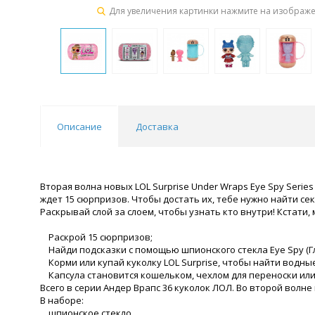
Для увеличения картинки нажмите на изображ
Описание
Доставка
Вторая волна новых LOL Surprise Under Wraps Eye Spy Serie
ждет 15 сюрпризов. Чтобы достать их, тебе нужно найти с
Раскрывай слой за слоем, чтобы узнать кто внутри! Кстат
Раскрой 15 сюрпризов;
Найди подсказки с помощью шпионского стекла Eye Spy (Гл
Корми или купай куколку LOL Surprise, чтобы найти водны
Капсула становится кошельком, чехлом для переноски или 
Всего в серии Андер Врапс 36 куколок ЛОЛ. Во второй волне 
В наборе:
шпионское стекло,