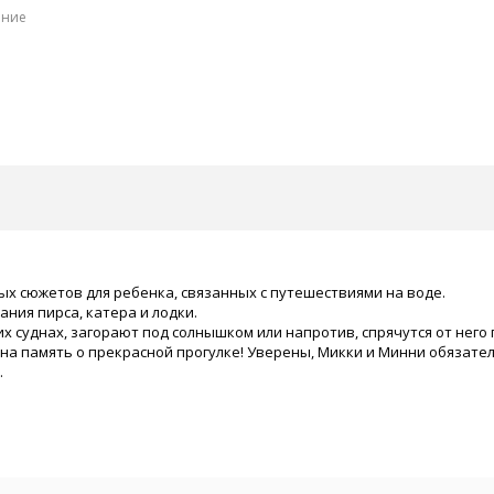
ение
ых сюжетов для ребенка, связанных с путешествиями на воде.
ания пирса, катера и лодки.
 суднах, загорают под солнышком или напротив, спрячутся от него 
 на память о прекрасной прогулке! Уверены, Микки и Минни обязат
.