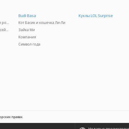
Budi Basa
Куклы LOL Surprise
Самокаты, скейтборды и ролики
Кот Басик и кошечка Ли-Ли
Товары для пляжа и бассейны
Зайка Ми
Компания
Символ года
орских правах.
Недавно просмотрен