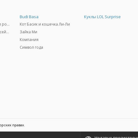
Budi Basa
Куклы LOL Surprise
Самокаты, скейтборды и ролики
Кот Басик и кошечка Ли-Ли
Товары для пляжа и бассейны
Зайка Ми
Компания
Символ года
орских правах.
Недавно просмотрен