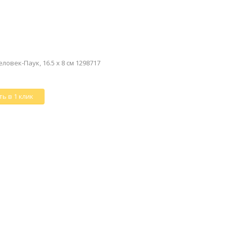
овек-Паук, 16.5 х 8 см 1298717
ь в 1 клик