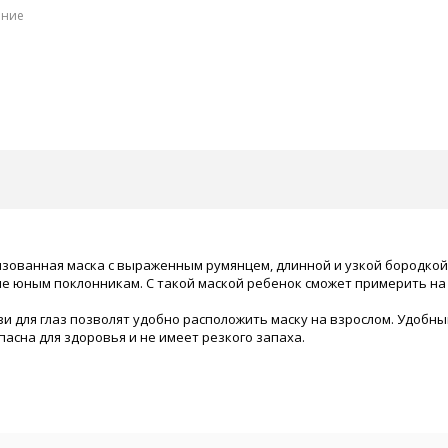
ение
илизованная маска с выраженным румянцем, длинной и узкой бородко
е юным поклонникам. С такой маской ребенок сможет примерить на 
 для глаз позволят удобно расположить маску на взрослом. Удобны
асна для здоровья и не имеет резкого запаха.