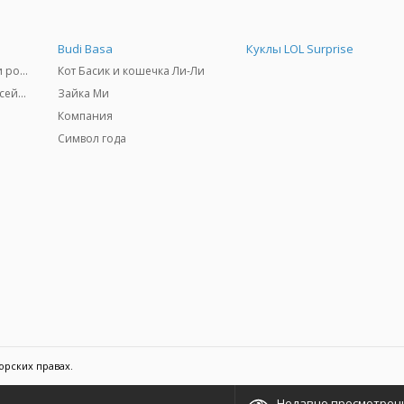
Budi Basa
Куклы LOL Surprise
Самокаты, скейтборды и ролики
Кот Басик и кошечка Ли-Ли
Товары для пляжа и бассейны
Зайка Ми
Компания
Символ года
орских правах.
Недавно просмотрен