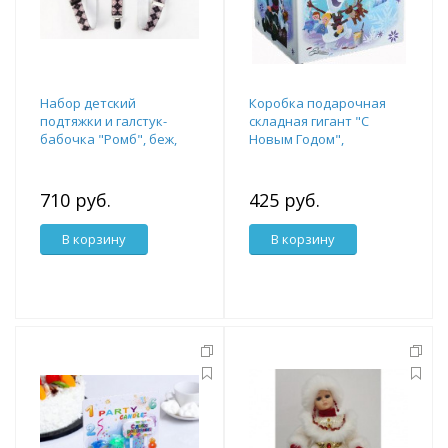
Набор детский
Коробка подарочная
подтяжки и галстук-
складная гигант "С
бабочка "Ромб", беж,
Новым Годом",
30Х13 см 2519387
Холодное сердце
4503960
710 руб.
425 руб.
В корзину
В корзину