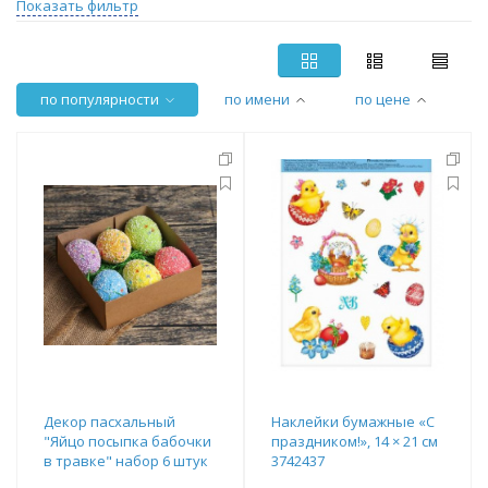
Показать фильтр
по популярности
по имени
по цене
Декор пасхальный
Наклейки бумажные «С
"Яйцо посыпка бабочки
праздником!», 14 × 21 см
в травке" набор 6 штук
3742437
яйцо 5х7 см