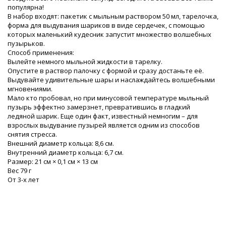
популярна!
В набор входят: пакетик с мыльным раствором 50 мл, тарелочка,
форма для выдувания шариков в виде сердечек, с помощью
которых маленький кудесник запустит множество волшебных
пузырьков.
Способ применения:
Вылейте немного мыльной жидкости в тарелку.
Опустите в раствор палочку с формой и сразу достаньте её.
Выдувайте удивительные шары и наслаждайтесь волшебными
мгновениями.
Мало кто пробовал, но при минусовой температуре мыльный
пузырь эффектно замерзнет, превратившись в гладкий
ледяной шарик. Еще один факт, известный немногим – для
взрослых выдувание пузырей является одним из способов
снятия стресса.
Внешний диаметр кольца: 8,6 см.
Внутренний диаметр кольца: 6,7 см.
Размер: 21 см × 0,1 см × 13 см
Вес 79 г
От 3-х лет