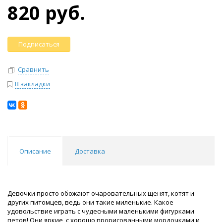
820 руб.
Подписаться
Сравнить
В закладки
Описание
Доставка
Девочки просто обожают очаровательных щенят, котят и
других питомцев, ведь они такие миленькие. Какое
удовольствие играть с чудесными маленькими фигурками
петов! Они яркие, с хорошо прорисованными мордочками и