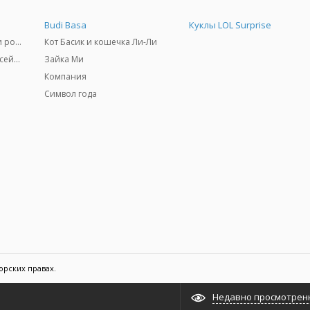
Budi Basa
Куклы LOL Surprise
Самокаты, скейтборды и ролики
Кот Басик и кошечка Ли-Ли
Товары для пляжа и бассейны
Зайка Ми
Компания
Символ года
орских правах.
Недавно просмотрен