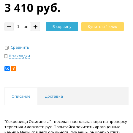
3 410 руб.
шт
В корзину
Купить в 1 клик
Сравнить
В закладки
Описание
Доставка
“Сокровища Осьминога” - веселая настольная игра на проверку
терпения и ловкости рук. Попытайся похитить драгоценные
камни у Инки, спящего осьминога. Думаешь, он крепко спит?