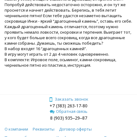
Попробуй действовать недостаточно осторожно, и он тут же
проснется и начнет действовать. Берегись, в тебя летит
чернильное пятно! Если тебе удастся незаметно вытащить
сокровище Инки - яркий “драгоценный камень”, оставь его себе.
Каждый драгоценный камень отличается, поэтому нужно
проявить немало ловкости, сноровки и терпения. Выиграет тот,
у кого будет больше всего сокровищ, когда все драгоценные
камни собраны. Думаешь, ты сможешь победить?
В набор входят 16 “драгоценных камней”.
В игру могут играть от 2 до 4 человек одновременно.
В комплекте: Игровое поле, осьминог, камни-сокровища,
чернильное пятно из пластика, инструкция.
Заказать звонок
+7 (383) 263-17-80
Обратная связь
8 (903) 935‒29‒87
О компании
Реквизиты
Договор оферты