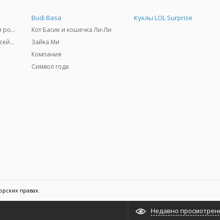
Budi Basa
Куклы LOL Surprise
Самокаты, скейтборды и ролики
Кот Басик и кошечка Ли-Ли
Товары для пляжа и бассейны
Зайка Ми
Компания
Символ года
орских правах.
Недавно просмотрен