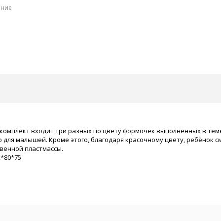
ение
комплект входит три разных по цвету формочек выполненных в теме 
о для малышей. Кроме этого, благодаря красочному цвету, ребёнок с
венной пластмассы.
2*80*75