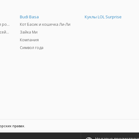
Budi Basa
Куклы LOL Surprise
Самокаты, скейтборды и ролики
Кот Басик и кошечка Ли-Ли
Товары для пляжа и бассейны
Зайка Ми
Компания
Символ года
орских правах.
Недавно просмотрен