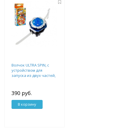
Волчок ULTRA SPIN, с
устройством для
запуска из двух частей,
№SL-02869, цв МИКС
4437957
390 руб.
В корзину