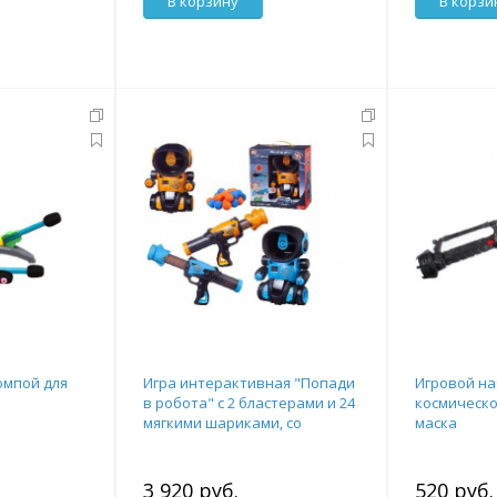
В корзину
В корзи
омпой для
Игра интерактивная "Попади
Игровой н
в робота" с 2 бластерами и 24
космическо
мягкими шариками, со
маска
световыми и звуковыми
3 920 руб.
520 руб.