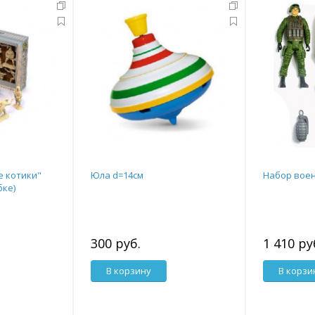
е котики"
Юла d=14см
Набор вое
бке)
300 руб.
1 410 ру
В корзину
В корзи