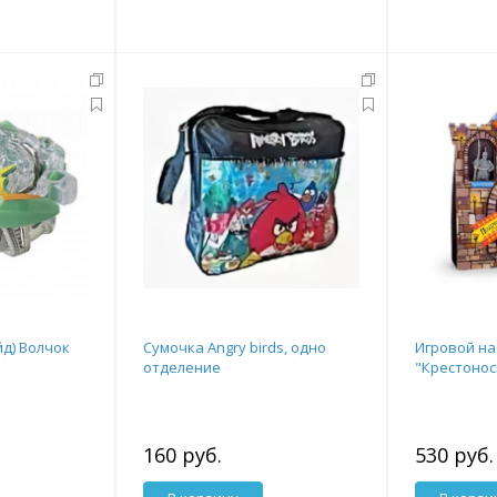
йд) Волчок
Сумочка Angry birds, одно
Игровой н
отделение
"Крестоно
160 руб.
530 руб.