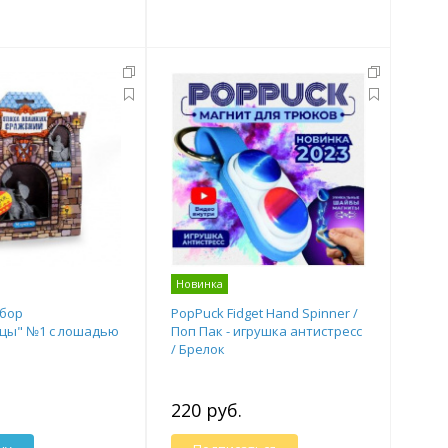
Новинка
абор
PopPuck Fidget Hand Spinner /
сцы" №1 с лошадью
Поп Пак - игрушка антистресс
/ Брелок
220 руб.