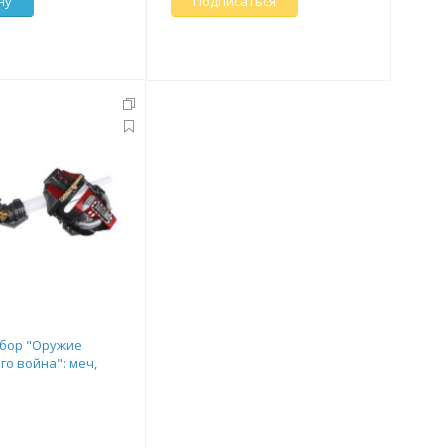
ну
Подписаться
абор "Оружие
го война": меч,