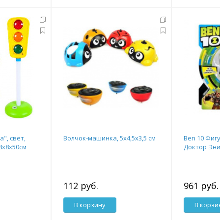
", свет,
Волчок-машинка, 5х4,5х3,5 см
Ben 10 Фигу
28х8х50см
Доктор Эн
112 руб.
961 руб.
В корзину
В корзи