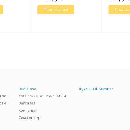
Подписаться
Подпис
Budi Basa
Куклы LOL Surprise
Самокаты, скейтборды и ролики
Кот Басик и кошечка Ли-Ли
Товары для пляжа и бассейны
Зайка Ми
Компания
Символ года