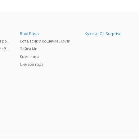
Budi Basa
Куклы LOL Surprise
Самокаты, скейтборды и ролики
Кот Басик и кошечка Ли-Ли
Товары для пляжа и бассейны
Зайка Ми
Компания
Символ года