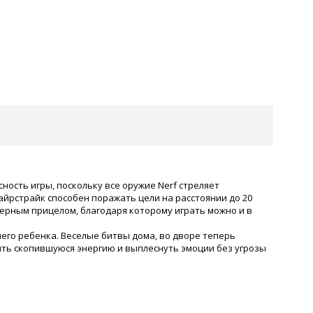
асность игры, поскольку все оружие Nerf стреляет
рстрайк способен поражать цели на расстоянии до 20
зерным прицелом, благодаря которому играть можно и в
го ребенка. Веселые битвы дома, во дворе теперь
ть скопившуюся энергию и выплеснуть эмоции без угрозы