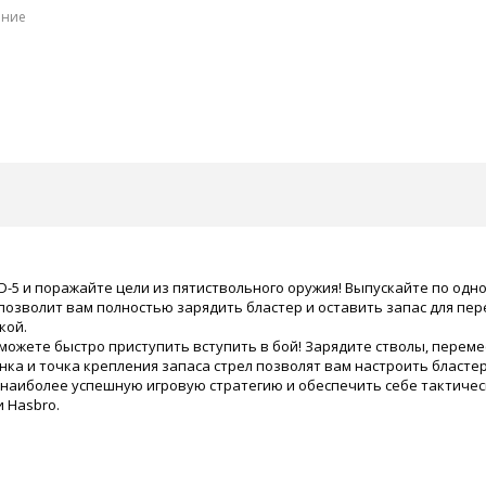
ение
D-5 и поражайте цели из пятиствольного оружия! Выпускайте по одн
 позволит вам полностью зарядить бластер и оставить запас для пе
кой.
можете быстро приступить вступить в бой! Зарядите стволы, переме
нка и точка крепления запаса стрел позволят вам настроить бластер
ь наиболее успешную игровую стратегию и обеспечить себе тактиче
 Hasbro.