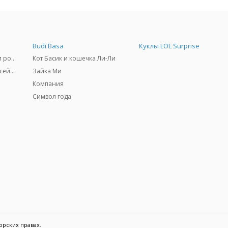
Budi Basa
Куклы LOL Surprise
Самокаты, скейтборды и ролики
Кот Басик и кошечка Ли-Ли
Товары для пляжа и бассейны
Зайка Ми
Компания
Символ года
орских правах.