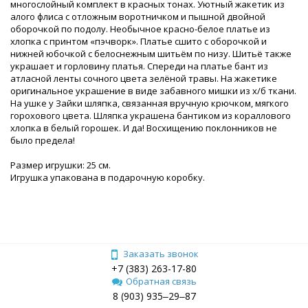
многослойный комплект в красных тонах. Уютный жакетик из
алого флиса с отложным воротничком и пышной двойной
оборочкой по подолу. Необычное красно-белое платье из
хлопка с принтом «пэчворк». Платье сшито с оборочкой и
нижней юбочкой с белоснежным шитьём по низу. Шитьё также
украшает и горловину платья. Спереди на платье бант из
атласной ленты сочного цвета зелёной травы. На жакетике
оригинальное украшение в виде забавного мишки из х/б ткани.
На ушке у Зайки шляпка, связанная вручную крючком, мягкого
горохового цвета. Шляпка украшена бантиком из кораллового
хлопка в белый горошек. И да! Восхищению поклонников не
было предела!
Размер игрушки: 25 см.
Игрушка упакована в подарочную коробку.
Заказать звонок
+7 (383) 263-17-80
Обратная связь
8 (903) 935‒29‒87