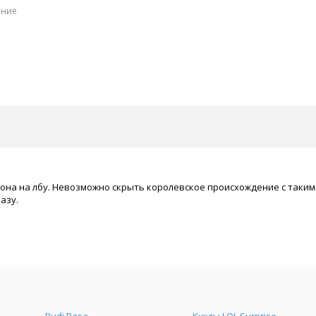
ение
она на лбу. Невозможно скрыть королевское происхождение с таким
азу.