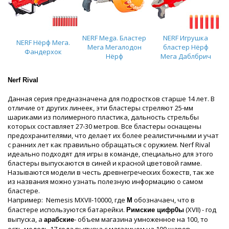
NERF Mega. Бластер
NERF Игрушка
NERF Нёрф Мега.
Мега Мегалодон
бластер Нёрф
Фандерхок
Нёрф
Мега Даблбрич
Nerf Rival
Данная серия предназначена для подростков старше 14 лет. В
отличие от других линеек, эти бластеры стреляют 25-мм
шариками из полимерного пластика, дальность стрельбы
которых составляет 27-30 метров. Все бластеры оснащены
предохранителями, что делает их более реалистичными и учат
с ранних лет как правильно обращаться с оружием. Nerf Rival
идеально подходят для игры в команде, специально для этого
бластеры выпускаются в синей и красной цветовой гамме.
Называются модели в честь древнегреческих божеств, так же
из названия можно узнать полезную информацию о самом
бластере.
Например: Nemesis MXVII-10000, где
обозначаеч, что в
М
бластере используются батарейки.
(XVII) - год
Римские цифр0ы
выпуска, а
- объем магазина умноженное на 100, то
арабские
есть модель 17 года выпуска с магазином на 100 шаров.