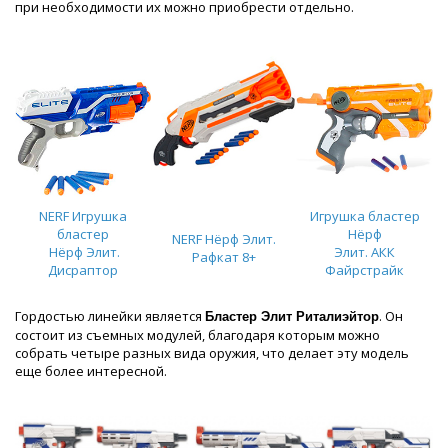
при необходимости их можно приобрести отдельно.
NERF Игрушка
Игрушка бластер
бластер
Нёрф
NERF Нёрф Элит.
Нёрф Элит.
Элит. АКК
Рафкат 8+
Дисраптор
Файрстрайк
Гордостью линейки является
. Он
Бластер Элит Риталиэйтор
состоит из съемных модулей, благодаря которым можно
собрать четыре разных вида оружия, что делает эту модель
еще более интересной.