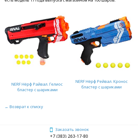
NERF Нёрф Рейвал. Кронос
NERF Нёрф Райвал. Гелиос
бластер с шариками
бластер с шариками
← Возврат к списку
Заказать звонок
+7 (383) 263-17-80