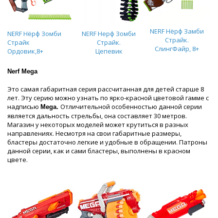
NERF Нёрф Замби
NERF Нёрф Зомби
NERF Нерф Зомби
Страйк.
Страйк
Страйк.
СлингФайр, 8+
Ордовик,8+
Цепевик
Nerf Mega
Это самая габаритная серия рассчитанная для детей старше 8
лет. Эту серию можно узнать по ярко-красной цветовой гамме с
надписью
Отличительной особенностью данной серии
Mega.
является дальность стрельбы, она составляет 30 метров.
Магазин у некоторых моделей может крутиться в разных
направлениях. Несмотря на свои габаритные размеры,
бластеры достаточно легкие и удобные в обращении. Патроны
данной серии, как и сами бластеры, выполнены в красном
цвете.