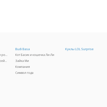
Budi Basa
Куклы LOL Surprise
Самокаты, скейтборды и ролики
Кот Басик и кошечка Ли-Ли
Товары для пляжа и бассейны
Зайка Ми
Компания
Символ года