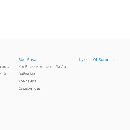
Budi Basa
Куклы LOL Surprise
Самокаты, скейтборды и ролики
Кот Басик и кошечка Ли-Ли
Товары для пляжа и бассейны
Зайка Ми
Компания
Символ года