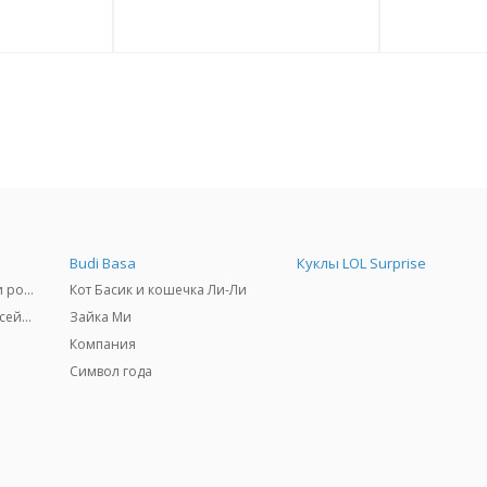
Budi Basa
Куклы LOL Surprise
Самокаты, скейтборды и ролики
Кот Басик и кошечка Ли-Ли
Товары для пляжа и бассейны
Зайка Ми
Компания
Символ года