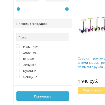
Подходит в подарок
мальчику
девочке
Самокат трехкол
юноше
алюминиевый, ре
девушке
по высоте ручка, д
мужчине
51х23х53,5см, 6 цв
женщине
1 940 руб.
Подписаться
Применить