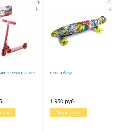
чки колеса PVC d85
Пенни борд
б.
1 950 руб.
аться
Подписаться