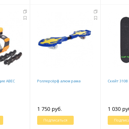
ие ABEC
Роллерсёрф алюм рама
Скейт 3108
1 750 руб.
1 030 ру
Подписаться
Подпис