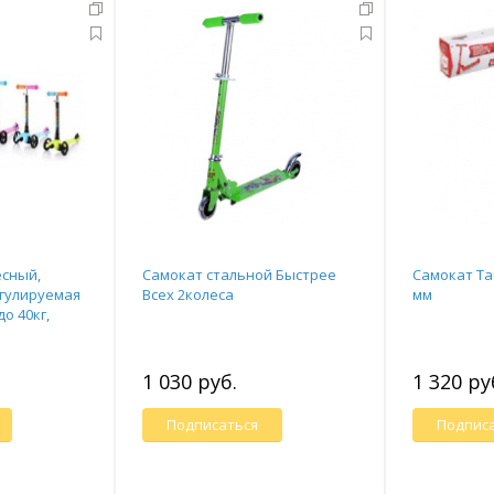
есный,
Самокат стальной Быстрее
Самокат Та
гулируемая
Всех 2колеса
мм
о 40кг,
етов в а
1 030 руб.
1 320 ру
Подписаться
Подпис