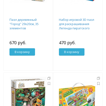
Пазл деревянный
Набор игровой 3D пазл
"Город" 29х20см, 35
для раскрашивания
элементов
Легенда пиратского
корабля (Artberry Legend
of Pirate Ship):
670 руб.
470 руб.
В корзину
В корзину