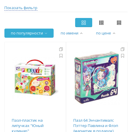
Показать фильтр
по популярности
по имени
по цене
Пазл-пластик на
Пазл 64 Энчантималс
липучках "Юный
Пэттер Павлина и Флэп
кулинар"
(магнитик в подарок)