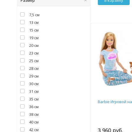
Размер
В корзину
7,5 см
13 см
15 см
19 см
20 см
23 см
25 см
28 см
29 см
30 см
31 см
35 см
Barbie Игровой н
36 см
38 см
40 см
3 960 руб.
42 см