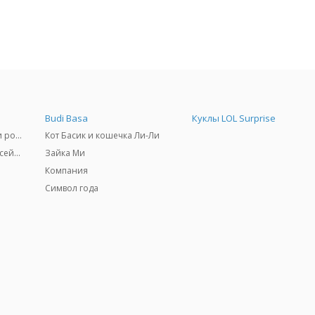
Budi Basa
Куклы LOL Surprise
Самокаты, скейтборды и ролики
Кот Басик и кошечка Ли-Ли
Товары для пляжа и бассейны
Зайка Ми
Компания
Символ года