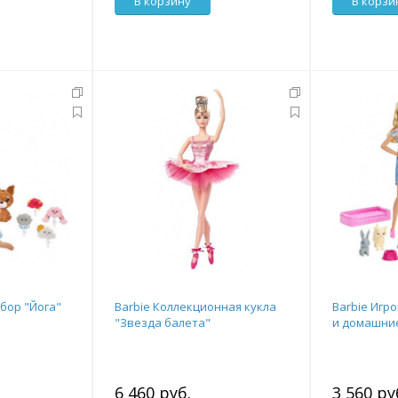
В корзину
В корзи
абор "Йога"
Barbie Коллекционная кукла
Barbie Игр
"Звезда балета"
и домашни
6 460 руб.
3 560 ру