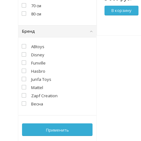
70 см
В корзину
80 см
Бренд
ABtoys
Disney
Funville
Hasbro
Junfa Toys
Mattel
Zapf Creation
Весна
Применить