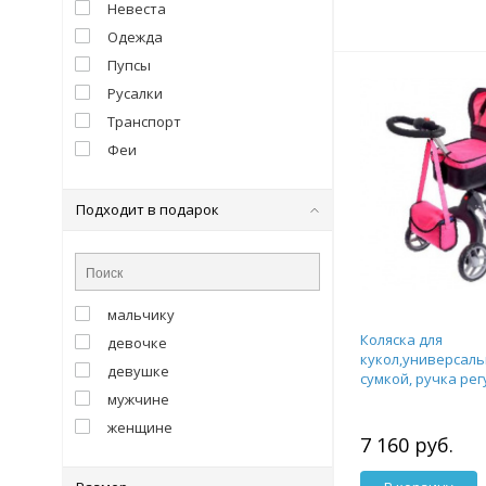
Невеста
Одежда
Пупсы
Русалки
Транспорт
Феи
Подходит в подарок
мальчику
Коляска для
девочке
кукол,универсальн
девушке
сумкой, ручка ре
мужчине
женщине
7 160 руб.