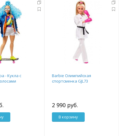
ра - Кукла с
Barbie Олимпийская
волосами
спортсменка GJL73
б.
2 990 руб.
ну
В корзину