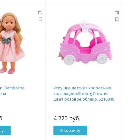
n, Bambolina
Игрушка детская кровать из
0 см
коллекции «Shining Crown».
Цвет розовое облако. 5216840
б.
4 220 руб.
ну
В корзину