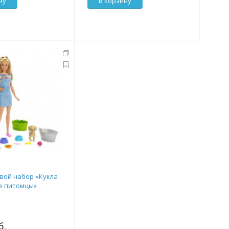
ну
В корзину
овой набор «Кукла
е питомцы»
б.