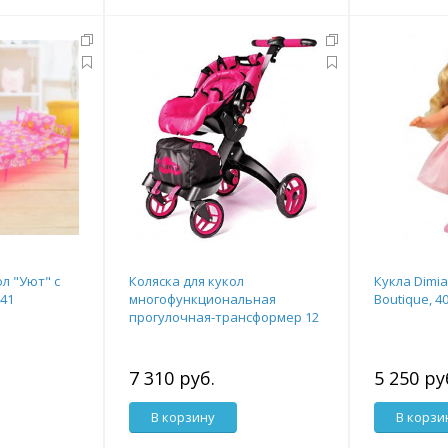
л "Уют" с
Коляска для кукол
Кукла Dimia
41
многофункциональная
Boutique, 4
прогулочная-трансформер 12
в 1 Buggy Boom Aurora
7 310 руб.
5 250 ру
В корзину
В корзи