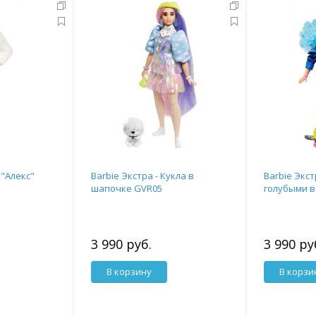
"Алекс"
Barbie Экстра - Кукла в
Barbie Экст
шапочке GVR05
голубыми 
3 990 руб.
3 990 ру
В корзину
В корзи