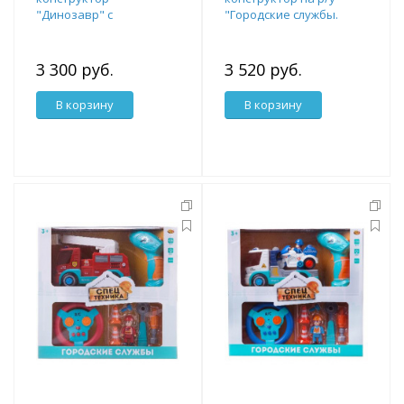
"Динозавр" с
"Городские службы.
инструментами, со
Автовоз и гоночная
световыми и звуковыми
машина" с пультом упра
эффектами, в коробке
3 300 руб.
3 520 руб.
В корзину
В корзину