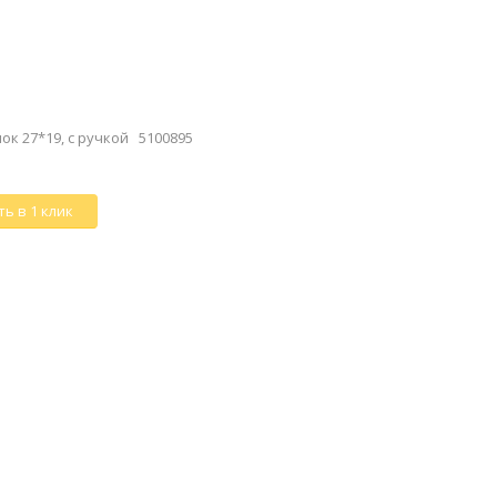
к 27*19, с ручкой 5100895
ь в 1 клик