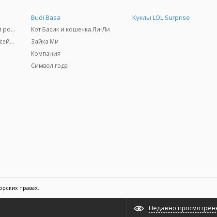
Budi Basa
Куклы LOL Surprise
Самокаты, скейтборды и ролики
Кот Басик и кошечка Ли-Ли
Товары для пляжа и бассейны
Зайка Ми
Компания
Символ года
орских правах.
Недавно просмотрен