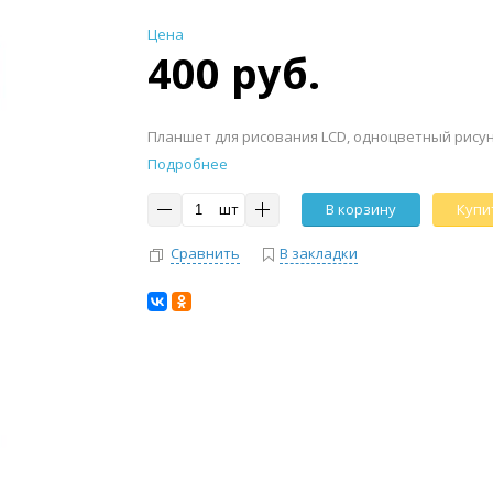
Цена
400 руб.
Планшет для рисования LСD, одноцветный рисуно
Подробнее
шт
В корзину
Купит
Сравнить
В закладки