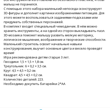
малыш не поранился.
С помощью этого набора маленький непоседа сконструирует
3D-фигуры и дополнит картинки изображениями питомцев. Для
этого можете воспользоваться заданиями-подсказами или
придумать собственных персонажей.
В комплект входит специальный чемоданчик. В нём можно
хранить инструменты, а на одной из сторон выкладывать пазл.
3D-мозаика поможет малышу развить мелкую моторику,
логическое мышление, воображение и творческие способности.
Маленький строитель освоит начальные навыки
конструирования, выучит основные цвета и весело проведёт
время!
Игра рекомендована детям старше 3 лет.
Гвоздики: 1,5 × 1,5 × 1,8 см.
Треугольник: 6 × 0,2 × 3,5 см.
Круг: 4,5 × 4,5 × 0,2 см.
Квадрат: 4,5 × 4,5 × 0,2 см.
Количество деталей: 223.
Необходимо докупить батарейки 2*АА