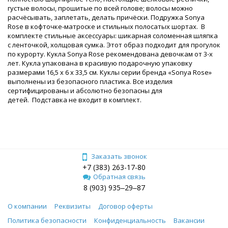
густые волосы, прошитые по всей голове; волосы можно
расчёсывать, заплетать, делать причёски. Подружка Sonya
Rose в кофточке-матроске и стильных полосатых шортах. В
комплекте стильные аксессуары: шикарная соломенная шляпка
с ленточкой, холщовая сумка. Этот образ подходит для прогулок
по курорту. Кукла Sonya Rose рекомендована девочкам от 3-х
лет. Кукла упакована в красивую подарочную упаковку
размерами 16,5 х 6 х 33,5 см. Куклы серии бренда «Sonya Rose»
выполнены из безопасного пластика. Все изделия
сертифицированы и абсолютно безопасны для
детей. Подставка не входит в комплект.
Заказать звонок
+7 (383) 263-17-80
Обратная связь
8 (903) 935‒29‒87
О компании
Реквизиты
Договор оферты
Политика безопасности
Конфиденциальность
Вакансии