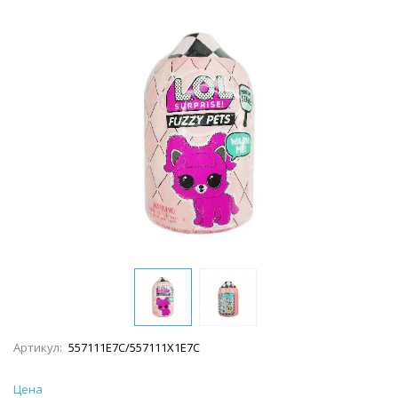
Артикул:
557111E7C/557111X1E7C
Цена