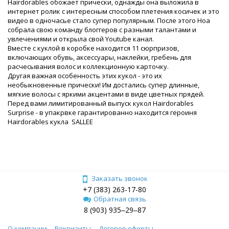
Hairdorables обожает прически, однажды она выложила в
интернет ролик с интересным способом плетения косичек и это
видео в одночасье стало супер популярным. После этого Ноа
собрала свою команду блоггеров с разными талантами и
увлечениями и открыла свой Youtube канал.
Вместе с куклой в коробке находится 11 сюрпризов,
включающих обувь, аксессуары, наклейки, гребень для
расчесывания волос и коллекционную карточку.
Другая важная особенность этих кукол - это их
необыкновенные прически! Им достались супер длинные,
мягкие волосы с яркими акцентами в виде цветных прядей.
Перед вами лимитированный выпуск кукол Hairdorables
Surprise - в упакрвке гарантированно находится героиня
Hairdorables кукла SALLEE
Заказать звонок
+7 (383) 263-17-80
Обратная связь
8 (903) 935‒29‒87
О компании
Реквизиты
Договор оферты